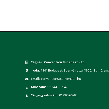
Kapcsolat
Cégnév:
Convention Budapest Kft.
Iroda:
1141 Budapest, Bosnyák utca 48-50. 'B'.lh. 2.em.
Email:
convention@convention.hu
Adószám:
12164435-2-42
Cégjegyzékszám:
01 09 560783