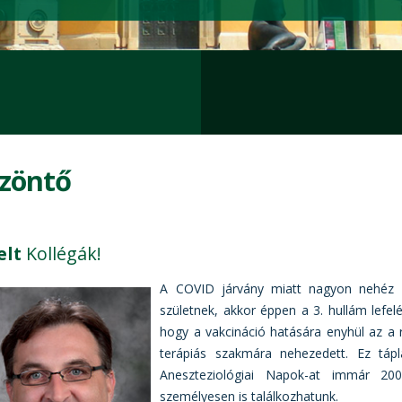
zöntő
elt
Kollégák!
A COVID járvány miatt nagyon nehéz 
születnek, akkor éppen a 3. hullám lefel
hogy a vakcináció hatására enyhül az a
terápiás szakmára nehezedett. Ez táp
Aneszteziológiai Napok-at immár 20
személyesen is találkozhatunk.