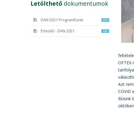
Letölthető
dokumentumok
DAN 2021 Programfüzet
PDF
Értesítő - DAN 2021
PDF
feltéte
OFTEX re
tanfoly
választ
Azt rem
COVID el
Bízunk b
október