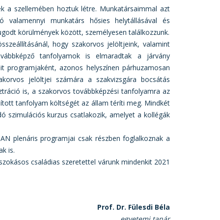
k a szellemében hoztuk létre. Munkatársaimmal azt
 valamennyi munkatárs hősies helytállásával és
yugodt körülmények között, személyesen találkozzunk.
szeállításánál, hogy szakorvos jelöltjeink, valamint
vábbképző tanfolyamok is elmaradtak a járvány
lit programjaként, azonos helyszínen párhuzamosan
korvos jelöltjei számára a szakvizsgára bocsátás
ztráció is, a szakorvos továbbképzési tanfolyamra az
tott tanfolyam költségét az állam téríti meg. Mindkét
 szimulációs kurzus csatlakozik, amelyet a kollégák
DAN plenáris programjai csak részben foglalkoznak a
k is.
 szokásos családias szeretettel várunk mindenkit 2021
Prof. Dr. Fülesdi Béla
egyetemi tanár