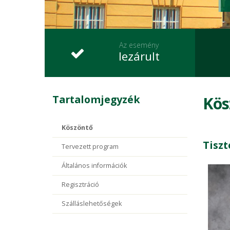
Az esemény
lezárult
Tartalomjegyzék
Kös
Köszöntő
Tiszt
Tervezett program
Általános információk
Regisztráció
Szálláslehetőségek