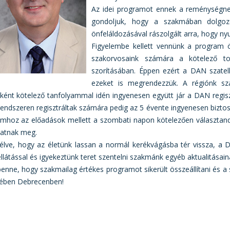
Az idei programot ennek a reménységne
gondoljuk, hogy a szakmában dolgozó
önfeláldozásával rászolgált arra, hogy n
Figyelembe kellett vennünk a program ös
szakorvosaink számára a kötelező to
szorításában. Éppen ezért a DAN szatel
ezeket is megrendezzük. A régiónk sza
leként kötelező tanfolyammal idén ingyenesen együtt jár a DAN regis
ndszeren regisztráltak számára pedig az 5 évente ingyenesen biztosí
amhoz az előadások mellett a szombati napon kötelezően választandó
hatnak meg.
élve, hogy az életünk lassan a normál kerékvágásba tér vissza, a 
látással és igyekeztünk teret szentelni szakmánk egyéb aktualitásaina
enne, hogy szakmailag értékes programot sikerült összeállítani és a
ében Debrecenben!