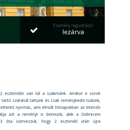
Esemény regisztráció
lezárva
2 esztendőn van túl a szakmánk. Amikor e sorok
é tartó száránál tartunk és csak reménykedni tudunk,
 rettentő nyomás, ami elmúlt hónapokban az intenzív
lálja azt a reményt is bennünk, akik a Debreceni
03 óta szervezzük, hogy 2 esztendő után újra