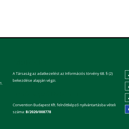
Adatkezelés
A Társaság az adatkezelést az Információs törvény 68. § (2)
bekezdése alapján végzi.
1.
Felnőttképző Nyilvántartás
Convention Budapest Kft. felnőttképző nyilvántartásba vételi
száma:
B/2020/008778