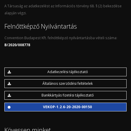
A Társaság az adatkezelést az Információs törvény 68. § (2) bekezdése
alapján végzi.
Felnőttképző Nyilvántartás
Convention Budapest Kft. felnőttképző nyilvántartásba vételi száma:
B/2020/008778
Adatkezelési tájékoztató
Általános szerződési feltételek
Bankkártyás fizetési tájékoztató
VEKOP-1.2.6-20-2020-00150
Kövessen minket