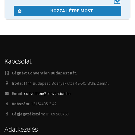
HOZZA LÉTRE MOST
Kapcsolat
Cégnév:
Convention Budapest Kft.
Iroda:
1141 Budapest, Bosnyák utca 48-50. 'B'.lh. 2.em.1.
Email:
convention@convention.hu
Adószám:
12164435-2-42
Cégjegyzékszám:
01 09 560783
Adatkezelés