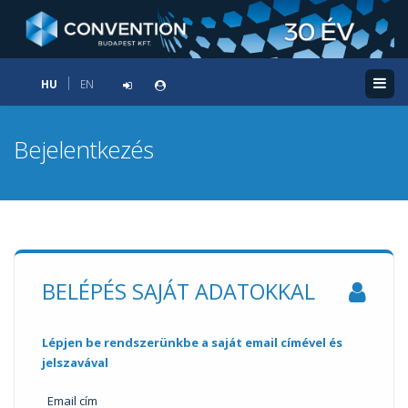
HU
EN
Bejelentkezés
BELÉPÉS SAJÁT ADATOKKAL
Lépjen be rendszerünkbe a saját email címével és
jelszavával
Email cím