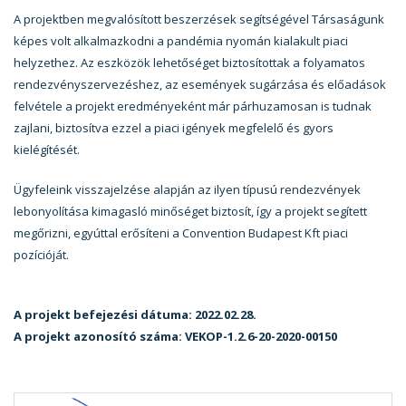
A projektben megvalósított beszerzések segítségével Társaságunk
képes volt alkalmazkodni a pandémia nyomán kialakult piaci
helyzethez. Az eszközök lehetőséget biztosítottak a folyamatos
rendezvényszervezéshez, az események sugárzása és előadások
felvétele a projekt eredményeként már párhuzamosan is tudnak
zajlani, biztosítva ezzel a piaci igények megfelelő és gyors
kielégítését.
Ügyfeleink visszajelzése alapján az ilyen típusú rendezvények
lebonyolítása kimagasló minőséget biztosít, így a projekt segített
megőrizni, egyúttal erősíteni a Convention Budapest Kft piaci
pozícióját.
A projekt befejezési dátuma: 2022.02.28.
A projekt azonosító száma: VEKOP-1.2.6-20-2020-00150