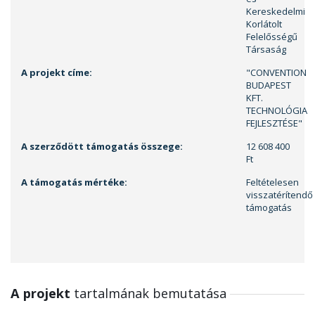
Kereskedelmi
Korlátolt
Felelősségű
Társaság
A projekt címe:
"CONVENTION
BUDAPEST
KFT.
TECHNOLÓGIA
FEJLESZTÉSE"
A szerződött támogatás összege:
12 608 400
Ft
A támogatás mértéke:
Feltételesen
visszatérítendő
támogatás
A projekt
tartalmának bemutatása