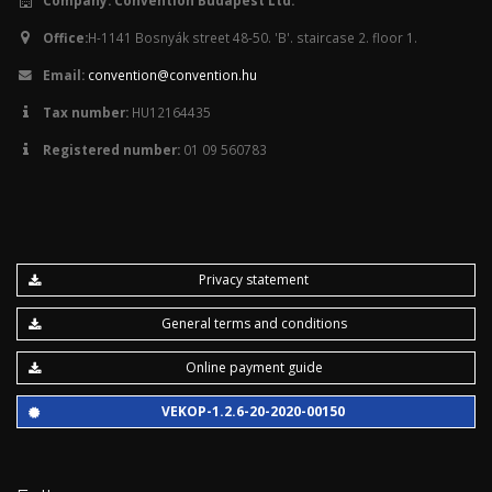
Office:
H-1141 Bosnyák street 48-50. 'B'. staircase 2. floor 1.
Email:
convention@convention.hu
Tax number:
HU12164435
Registered number:
01 09 560783
Privacy statement
General terms and conditions
Online payment guide
VEKOP-1.2.6-20-2020-00150