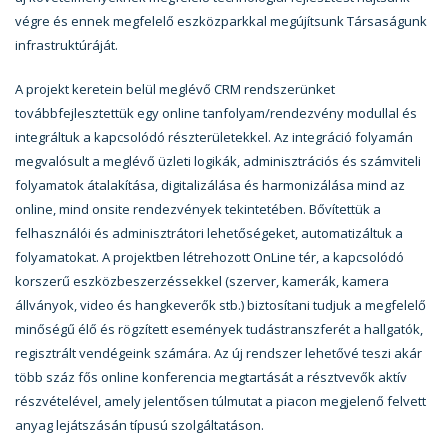
végre és ennek megfelelő eszközparkkal megújítsunk Társaságunk
infrastruktúráját.
A projekt keretein belül meglévő CRM rendszerünket
továbbfejlesztettük egy online tanfolyam/rendezvény modullal és
integráltuk a kapcsolódó részterületekkel. Az integráció folyamán
megvalósult a meglévő üzleti logikák, adminisztrációs és számviteli
folyamatok átalakítása, digitalizálása és harmonizálása mind az
online, mind onsite rendezvények tekintetében. Bővítettük a
felhasználói és adminisztrátori lehetőségeket, automatizáltuk a
folyamatokat. A projektben létrehozott OnLine tér, a kapcsolódó
korszerű eszközbeszerzéssekkel (szerver, kamerák, kamera
állványok, video és hangkeverők stb.) biztosítani tudjuk a megfelelő
minőségű élő és rögzített események tudástranszferét a hallgatók,
regisztrált vendégeink számára. Az új rendszer lehetővé teszi akár
több száz fős online konferencia megtartását a résztvevők aktív
részvételével, amely jelentősen túlmutat a piacon megjelenő felvett
anyag lejátszásán típusú szolgáltatáson.