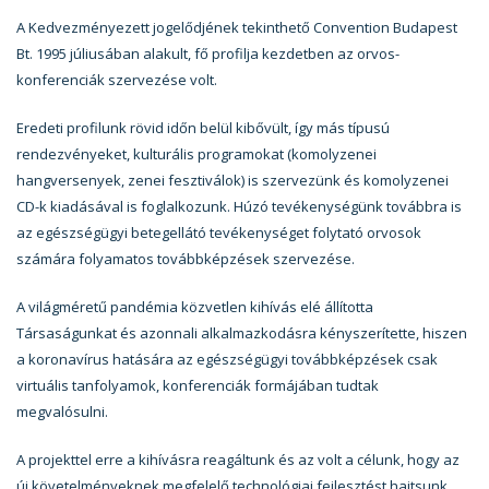
A Kedvezményezett jogelődjének tekinthető Convention Budapest
Bt. 1995 júliusában alakult, fő profilja kezdetben az orvos-
konferenciák szervezése volt.
Eredeti profilunk rövid időn belül kibővült, így más típusú
rendezvényeket, kulturális programokat (komolyzenei
hangversenyek, zenei fesztiválok) is szervezünk és komolyzenei
CD-k kiadásával is foglalkozunk. Húzó tevékenységünk továbbra is
az egészségügyi betegellátó tevékenységet folytató orvosok
számára folyamatos továbbképzések szervezése.
A világméretű pandémia közvetlen kihívás elé állította
Társaságunkat és azonnali alkalmazkodásra kényszerítette, hiszen
a koronavírus hatására az egészségügyi továbbképzések csak
virtuális tanfolyamok, konferenciák formájában tudtak
megvalósulni.
A projekttel erre a kihívásra reagáltunk és az volt a célunk, hogy az
új követelményeknek megfelelő technológiai fejlesztést hajtsunk