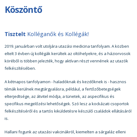
Köszöntő
Tisztelt
Kolléganők és Kollégák!
2019. januárban volt utoljára utazási medicina tanfolyam. A közben
eltelt 3 évben új kollégák kerültek az oltóhelyekre, és a háziorvosok
köréből is többen jelezték, hogy aktívan részt vennének az utazók
felkészítésében.
A kétnapos tanfolyamon - haladóknak és kezdőknek is - hasznos
témák kerülnek megtárgyalásra, például, a fertőzőbetegségek
elterjedtsége, az átvitel módja, a tünetek, az aspecifikus és
specifikus megelőzési lehetőségek. Szó lesz a kockázati csoportok
felkészítéséről és a tartós kiküldetésre készülő családok ellátásáról
is.
Hallani fogunk az utazási vakcinákról, kiemelten a sárgaláz elleni