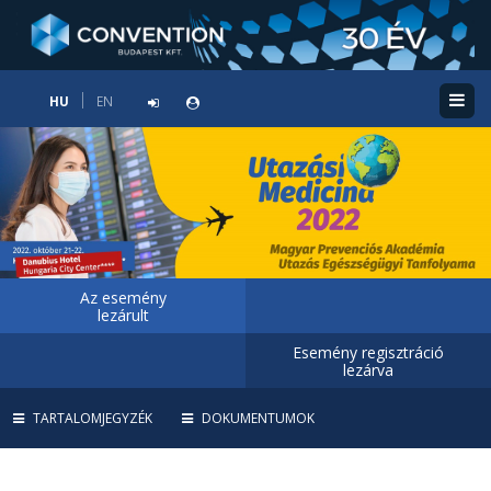
HU
EN
Az esemény
lezárult
Esemény regisztráció
lezárva
TARTALOMJEGYZÉK
DOKUMENTUMOK