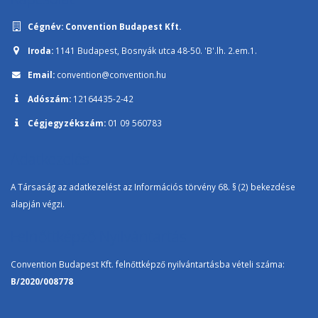
Cégnév:
Convention Budapest Kft.
Iroda:
1141 Budapest, Bosnyák utca 48-50. 'B'.lh. 2.em.1.
Email:
convention@convention.hu
Adószám:
12164435-2-42
Cégjegyzékszám:
01 09 560783
Adatkezelés
A Társaság az adatkezelést az Információs törvény 68. § (2) bekezdése
alapján végzi.
Felnőttképző Nyilvántartás
Convention Budapest Kft. felnőttképző nyilvántartásba vételi száma:
B/2020/008778