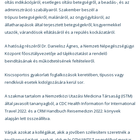
oltás indikációjáról, esetleges oltási betegségről, a beadás-, és az
adminisztráció szabályairól. Szakember beszél a
trópusi betegségekről, maláriáról, az öngyógyításról, az
állatharapások által terjesztett betegségekről, kisgyermekkel
utazók, várandósok ellátásáról és a repülés kockázatáról.
A hatóság részéről Dr. Danielisz Ágnes, a Nemzeti Népegészségügyi
Központ főosztályvezetője ad tájékoztatást a rendelő
beindításának és működtetésének feltételeiről.
Kiscsoportos gyakorlati foglalkozások keretében, típusos vagy
rendkívüli esetek kidolgozására kerül sor.
A szakmai tartalom a Nemzetközi Utazási Medicina Társaság (ISTM)
által javasolt tananyagból, a CDC Health Information for International
Travel 2022. és a CRM Handbuch Reisemedizin 2022. könyvek
alapján lett összeállítva.
Várjuk azokat a kollégákat, akik a jövőben szélesíteni szeretnék a
tevékenységüket, azokat, akik már OTH/ANTSZ engedéllyel most is