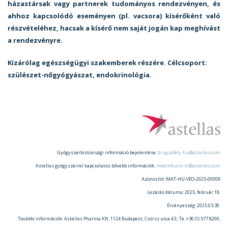
házastársak vagy partnerek tudományos rendezvényen, és
ahhoz kapcsolódó eseményen (pl. vacsora) kísérőként való
részvételéhez, hacsak a kísérő nem saját jogán kap meghívást
a rendezvényre.
Kizárólag egészségügyi szakemberek részére. Célcsoport:
szülészet-nőgyógyászat, endokrinológia.
Gyógyszerbiztonsági információ bejelentése:
drugsafety.hu@astellas.com
Astellas gyógyszerrel kapcsolatos bővebb információk:
medinfo.est-m@astellas.com
Azonosító: MAT-HU-VEO-2025-00008
Lezárás dátuma: 2025. február 18.
Érvényesség: 2025.03.30.
További információk: Astellas Pharma Kft. 1124 Budapest, Csörsz utca 43.; Te.:+36 (1) 577 8200,