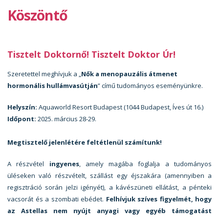
Köszöntő
Tisztelt Doktornő! Tisztelt Doktor Úr!
Szeretettel meghívjuk a „
Nők a menopauzális átmenet
hormonális hullámvasútján
” című tudományos eseményünkre.
Helyszín:
Aquaworld Resort Budapest (1044 Budapest, Íves út 16.)
Időpont:
2025. március 28-29.
Megtisztelő jelenlétére feltétlenül számítunk!
A részvétel
ingyenes
, amely magába foglalja a tudományos
üléseken való részvételt, szállást egy éjszakára (amennyiben a
regisztráció során jelzi igényét), a kávészüneti ellátást, a pénteki
vacsorát és a szombati ebédet.
Felhívjuk szíves figyelmét, hogy
az Astellas nem nyújt anyagi vagy egyéb támogatást