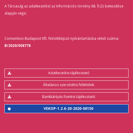
A Társaság az adatkezelést az Információs törvény 68. § (2) bekezdése
alapján végzi.
Felnőttképző Nyilvántartás
Convention Budapest Kft. felnőttképző nyilvántartásba vételi száma:
B/2020/008778
Adatkezelési tájékoztató
Általános szerződési feltételek
Bankkártyás fizetési tájékoztató
VEKOP-1.2.6-20-2020-00150
Kövessen minket