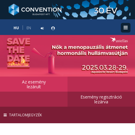
HU
EN
Az esemény
lezárult
Esemény regisztráció
lezárva
TARTALOMJEGYZÉK