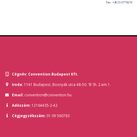
Fax.: +36 (1) 577 8210
Kapcsolat
Cégnév:
Convention Budapest Kft.
Iroda:
1141 Budapest, Bosnyák utca 48-50. 'B'.lh. 2.em.1.
Email:
convention@convention.hu
Adószám:
12164435-2-42
Cégjegyzékszám:
01 09 560783
Adatkezelés