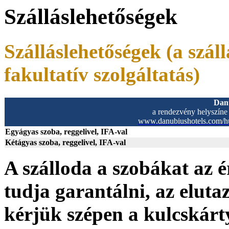
Szálláslehetőségek
Szálláslehetőségek
(a szál
fakultatív szolgáltatás)
Danu
a rendezvény helyszíne
www.danubiushotels.com/hu/
Egyágyas szoba, reggelivel, IFA-val
Kétágyas szoba, reggelivel, IFA-val
A szálloda a szobákat az 
tudja garantálni, az eluta
kérjük szépen a kulcskárt