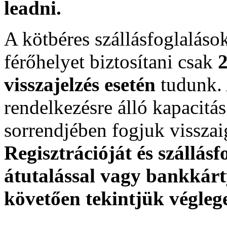
leadni.
A kötbéres szállásfoglalás
férőhelyet biztosítani csak
2
visszajelzés esetén
tudunk. A
rendelkezésre álló kapacitás 
sorrendjében fogjuk visszai
Regisztrációját és szállásf
átutalással vagy bankkárty
követően tekintjük végleg