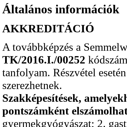
Általános
információk
AKKREDITÁCIÓ
A továbbképzés a Semmelwe
TK/2016.I./00252
kódszámo
tanfolyam. Részvétel eseté
szerezhetnek.
Szakképesítések, amelyekh
pontszámként elszámolhat
gyermekgyógyászat; 2. gast