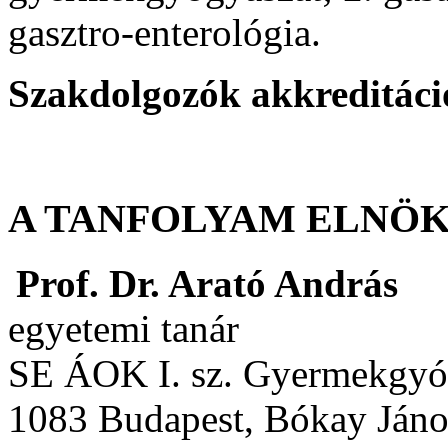
gasztro-enterológia.
Szakdolgozók akkreditá
A TANFOLYAM ELNÖ
Prof. Dr. Arató András
egyetemi tanár
SE ÁOK I. sz. Gyermekgyóg
1083 Budapest, Bókay János