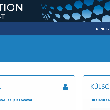
RENDEZ
L
KÜLSŐ
vel és jelszavával
Hitelesíts