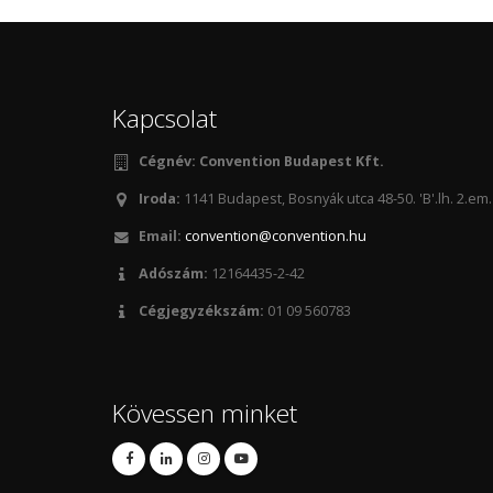
Kapcsolat
Cégnév:
Convention Budapest Kft.
Iroda:
1141 Budapest, Bosnyák utca 48-50. 'B'.lh. 2.em.
Email:
convention@convention.hu
Adószám:
12164435-2-42
Cégjegyzékszám:
01 09 560783
Kövessen minket