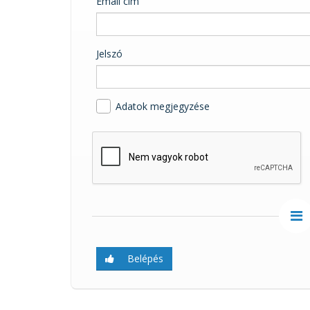
Email cím
Jelszó
Adatok megjegyzése
Belépés