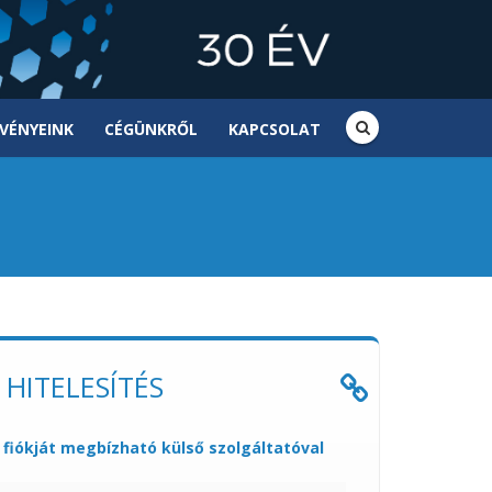
VÉNYEINK
CÉGÜNKRŐL
KAPCSOLAT
 HITELESÍTÉS
e fiókját megbízható külső szolgáltatóval