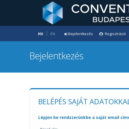
HU
EN
Bejelentkezés
Regisztráció
Bejelentkezés
BELÉPÉS SAJÁT ADATOKKA
Lépjen be rendszerünkbe a saját email címé