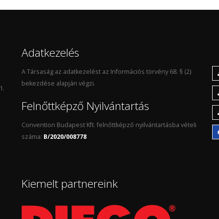
Adatkezelés
A Társaság az adatkezelést az Információs törvény 68. § (2)
bekezdése alapján végzi.
1.
Felnőttképző Nyilvántartás
Convention Budapest Kft. felnőttképző nyilvántartásba vételi
száma:
B/2020/008778
Kiemelt partnereink